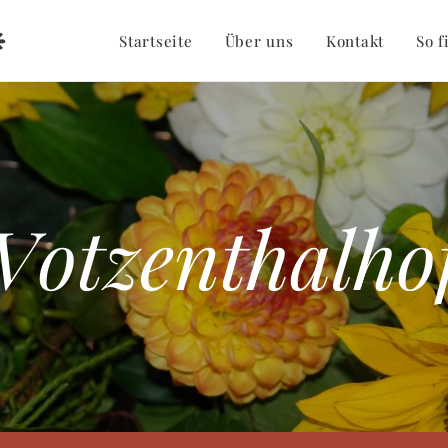
❈
Startseite
Über uns
Kontakt
So f
Votzenthalho